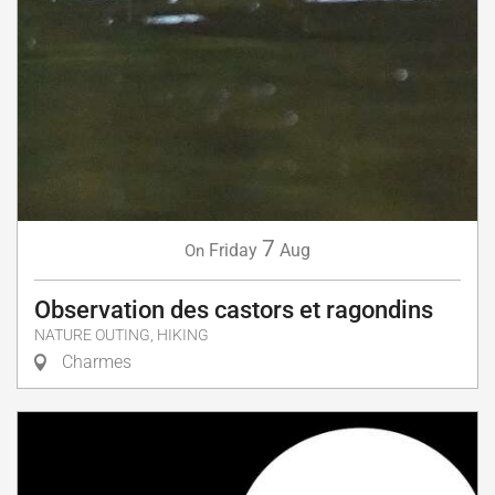
7
Friday
Aug
On
Observation des castors et ragondins
NATURE OUTING, HIKING
Charmes