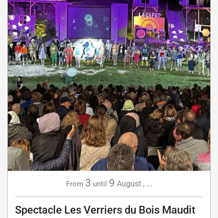
3
9
August
,
...
From
until
Spectacle Les Verriers du Bois Maudit