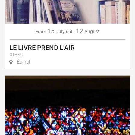
15
12
July
August
From
until
LE LIVRE PREND L'AIR
OTHER
Épinal