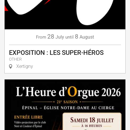
28
8
July
August
From
until
EXPOSITION : LES SUPER-HÉROS
OTHER
Xertigny