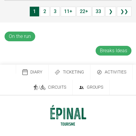
1
2
3
11+
22+
33
❯
❯❯
On the run
Breaks Ideas
DIARY
TICKETING
ACTIVITIES
/
CIRCUITS
GROUPS