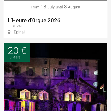
18
8
July
August
From
until
L’Heure d’0rgue 2026
FESTIVAL
Épinal
20 €
Full-fare