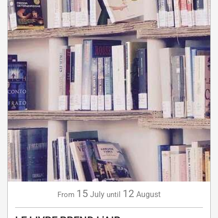
15
12
July
August
From
until