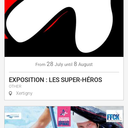
28
8
July
August
From
until
EXPOSITION : LES SUPER-HÉROS
OTHER
Xertigny