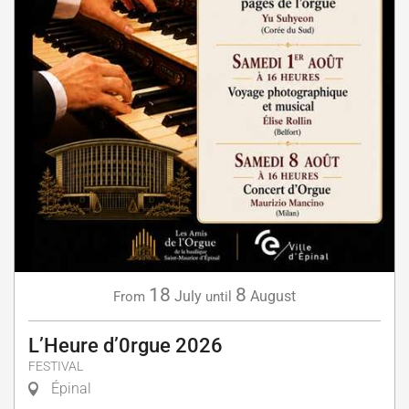
18
8
July
August
From
until
L’Heure d’0rgue 2026
FESTIVAL
Épinal