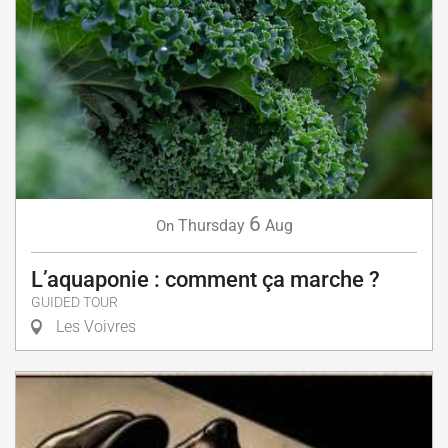
6
Thursday
Aug
On
L’aquaponie : comment ça marche ?
GUIDED TOUR
Les Voivres