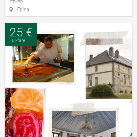
OTHER
Épinal
25 €
Full-fare