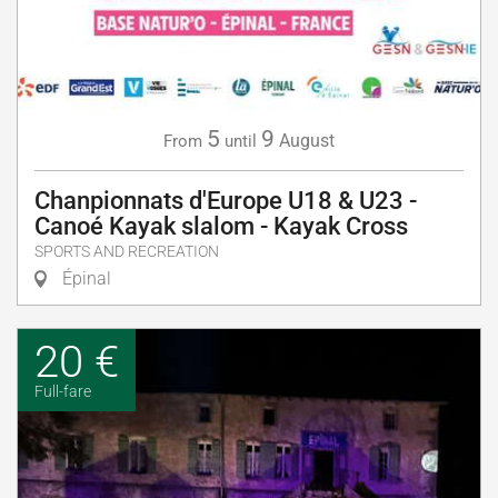
5
9
August
From
until
Chanpionnats d'Europe U18 & U23 -
Canoé Kayak slalom - Kayak Cross
SPORTS AND RECREATION
Épinal
20 €
Full-fare