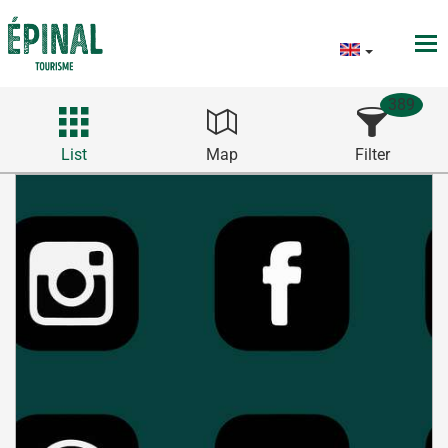
389
List
Map
Filter