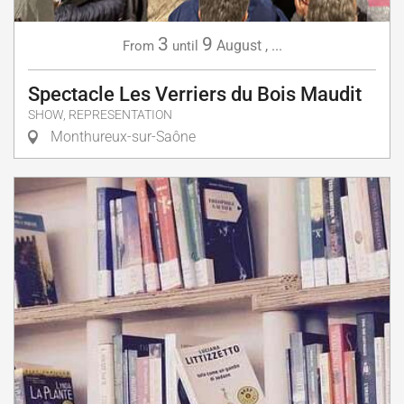
3
9
August
,
...
From
until
Spectacle Les Verriers du Bois Maudit
SHOW, REPRESENTATION
Monthureux-sur-Saône