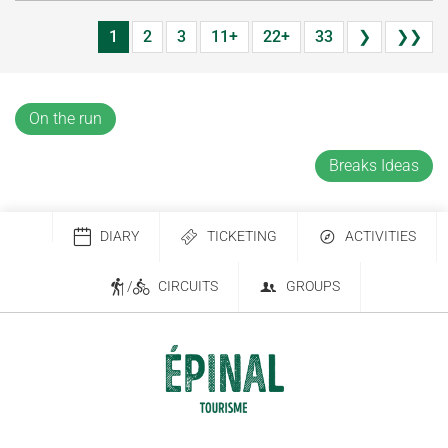
1
2
3
11+
22+
33
❯
❯❯
On the run
Breaks Ideas
DIARY
TICKETING
ACTIVITIES
/
CIRCUITS
GROUPS