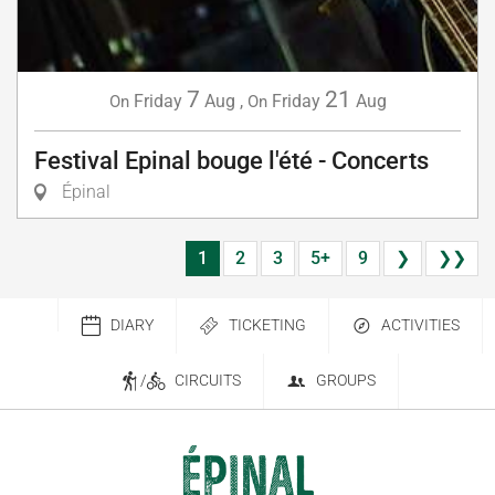
7
21
Friday
Aug
,
Friday
Aug
On
On
Festival Epinal bouge l'été - Concerts
Épinal
1
2
3
5+
9
❯
❯❯
DIARY
TICKETING
ACTIVITIES
/
CIRCUITS
GROUPS