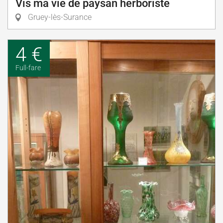
Vis ma vie de paysan herboriste
Gruey-lès-Surance
4 €
Full-fare