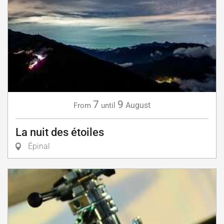
7
9
August
From
until
La nuit des étoiles
Épinal