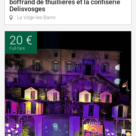
boffrand de thuillières et la confiserie
Delisvosges
La Vôge-les-Bains
20 €
Full-fare