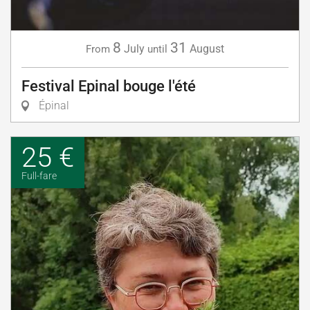
8
31
July
August
From
until
Festival Epinal bouge l'été
Épinal
25 €
Full-fare