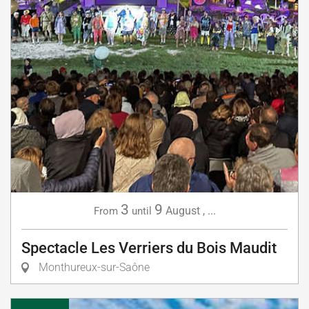
3
9
August
,
...
From
until
Spectacle Les Verriers du Bois Maudit
Monthureux-sur-Saône