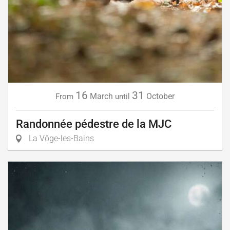
16
31
March
October
From
until
Randonnée pédestre de la MJC
La Vôge-les-Bains