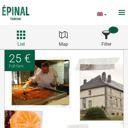
98
List
Map
Filter
25 €
Full-fare