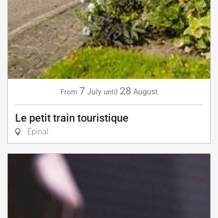
7
28
July
August
From
until
Le petit train touristique
Épinal