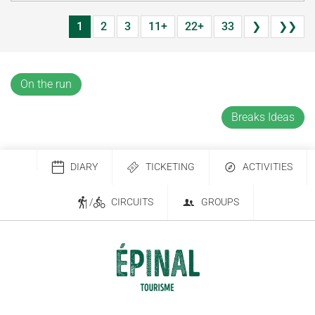
1
2
3
11+
22+
33
❯
❯❯
On the run
Breaks Ideas
DIARY
TICKETING
ACTIVITIES
/
CIRCUITS
GROUPS