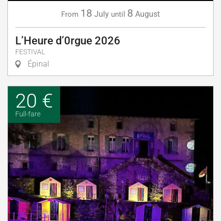
18
8
July
August
From
until
L’Heure d’0rgue 2026
FESTIVAL
Épinal
20 €
Full-fare