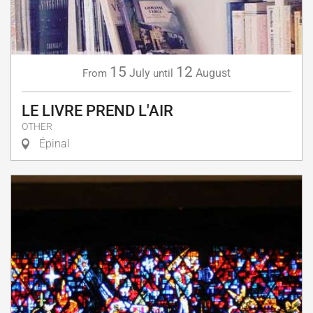
15
12
July
August
From
until
LE LIVRE PREND L'AIR
OTHER
Épinal