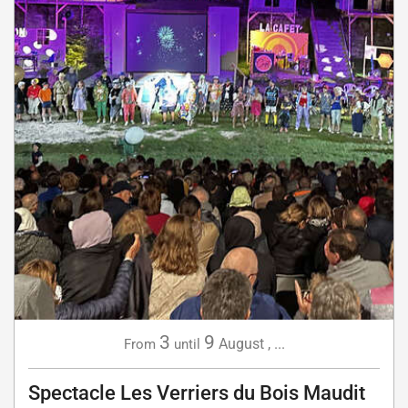
3
9
August
,
...
From
until
Spectacle Les Verriers du Bois Maudit