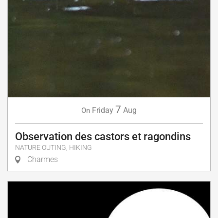
7
Friday
Aug
On
Observation des castors et ragondins
NATURE OUTING, HIKING
Charmes