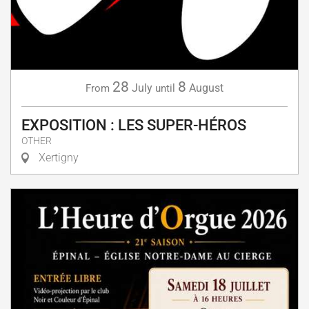
28
8
July
August
From
until
EXPOSITION : LES SUPER-HÉROS
OTHER
Xertigny