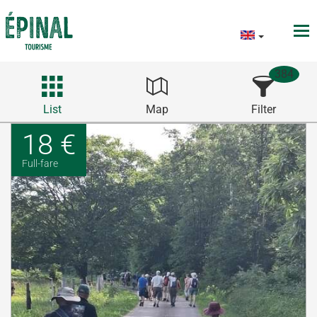
384
List
Map
Filter
18 €
Full-fare