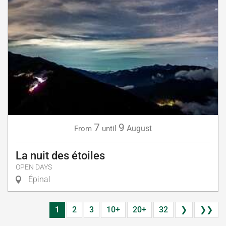
7
9
August
From
until
La nuit des étoiles
OPEN DAYS
Épinal
1
2
3
10+
20+
32
❯
❯❯