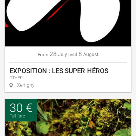
28
8
July
August
From
until
EXPOSITION : LES SUPER-HÉROS
OTHER
Xertigny
30 €
Full-fare