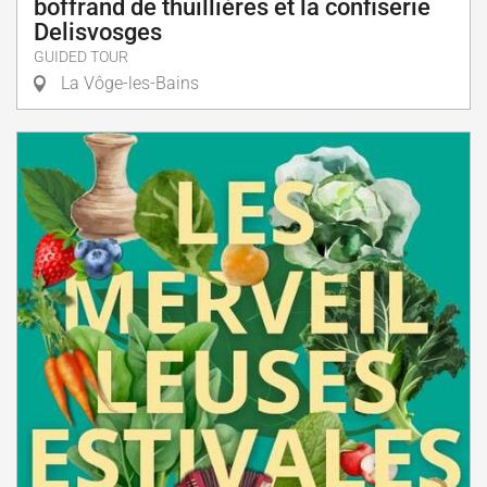
boffrand de thuillières et la confiserie
Delisvosges
GUIDED TOUR
La Vôge-les-Bains