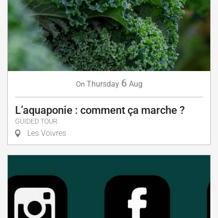
6
Thursday
Aug
On
L’aquaponie : comment ça marche ?
GUIDED TOUR
Les Voivres