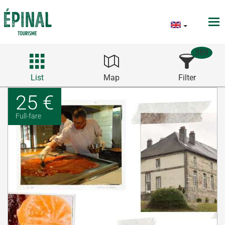
389
List
Map
Filter
25 €
Full-fare