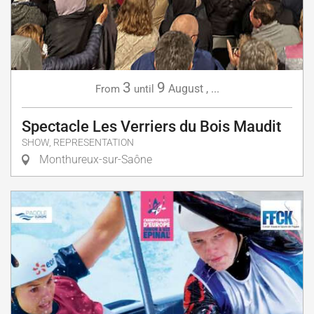
3
9
August
,
...
From
until
Spectacle Les Verriers du Bois Maudit
SHOW, REPRESENTATION
Monthureux-sur-Saône