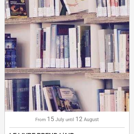
15
12
July
August
From
until