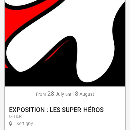
28
8
July
August
From
until
EXPOSITION : LES SUPER-HÉROS
OTHER
Xertigny