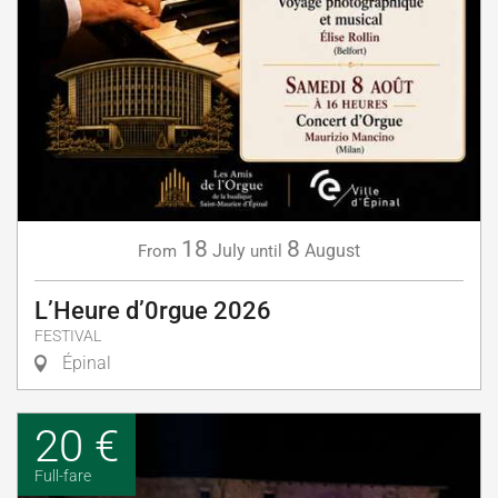
18
8
July
August
From
until
L’Heure d’0rgue 2026
FESTIVAL
Épinal
20 €
Full-fare