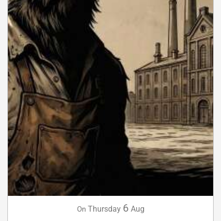
6
Thursday
Aug
On