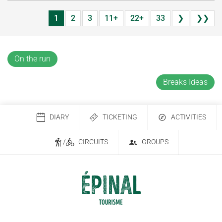
1
2
3
11+
22+
33
❯
❯❯
On the run
Breaks Ideas
DIARY
TICKETING
ACTIVITIES
/
CIRCUITS
GROUPS