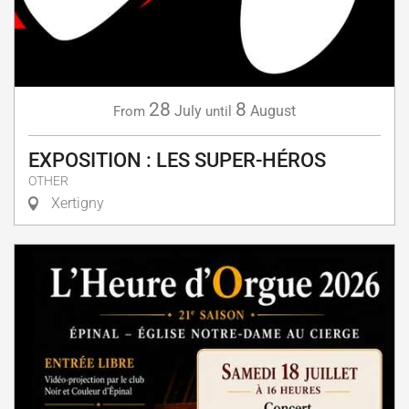
28
8
July
August
From
until
EXPOSITION : LES SUPER-HÉROS
OTHER
Xertigny