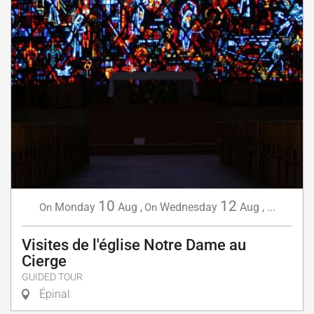
10
12
Monday
Aug
,
Wednesday
Aug
,
...
On
On
Visites de l'église Notre Dame au
Cierge
GUIDED TOUR
Épinal