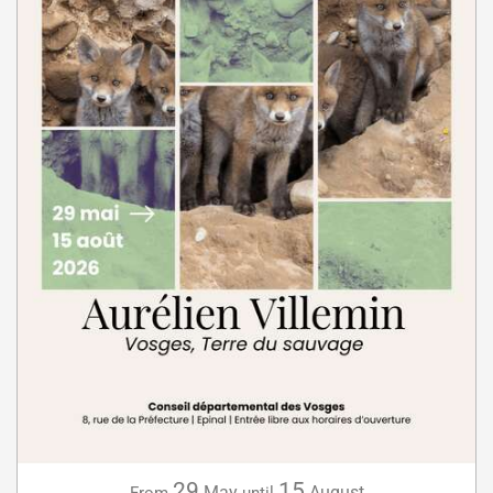
29
15
May
August
From
until