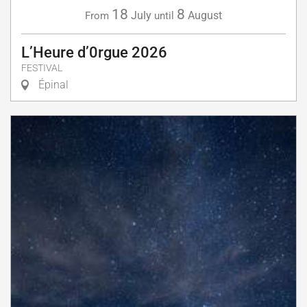
18
8
July
August
From
until
L’Heure d’0rgue 2026
FESTIVAL
Épinal