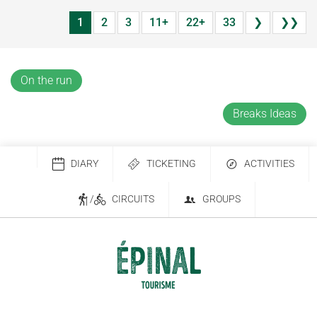
1
2
3
11+
22+
33
❯
❯❯
On the run
Breaks Ideas
DIARY
TICKETING
ACTIVITIES
/
CIRCUITS
GROUPS