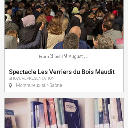
3
9
August
,
...
From
until
Spectacle Les Verriers du Bois Maudit
SHOW, REPRESENTATION
Monthureux-sur-Saône